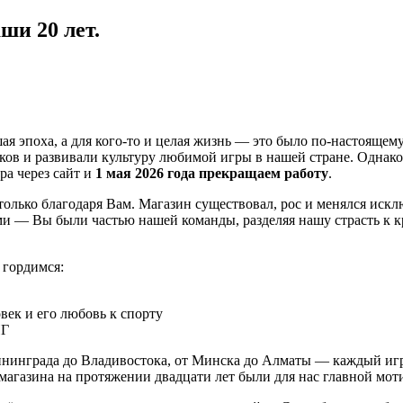
ши 20 лет.
шая эпоха, а для кого-то и целая жизнь — это было по-настояще
в и развивали культуру любимой игры в нашей стране. Однако се
ра через сайт и
1 мая 2026 года прекращаем работу
.
 только благодаря Вам. Магазин существовал, рос и менялся ис
ми — Вы были частью нашей команды, разделяя нашу страсть к 
 гордимся:
век и его любовь к спорту
НГ
лининграда до Владивостока, от Минска до Алматы — каждый иг
агазина на протяжении двадцати лет были для нас главной мот