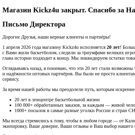
Магазин Kickz4u закрыт.
Спасибо за На
Письмо Директора
Дорогие Друзья, наши верные клиенты и партнёры!
1 апреля 2026 года
магазину Kickz4u исполняется
20 лет
! Боль
с Вами жили баскетболом, следили за триумфами великих игроко
глава истории подходит к концу. Мы ликвидируем остатки това
Оглядываясь назад, я понимаю, что эти 20 лет стали возможны
и надёжности оптовых партнёров. Вы были не просто клиента
сервису.
За время нашей работы мы преодолели путь, которым искренне
20
лет в эпицентре баскетбольной жизни
100 000+
обработанных заказов, за каждым — живой чело
1000+
посылок в самые разные уголки России и стран С
Мы всегда стремились к тому, чтобы в любом городе — от Ка
экипировку. Ваше доверие, Ваши отзывы и Ваш выбор нашего м