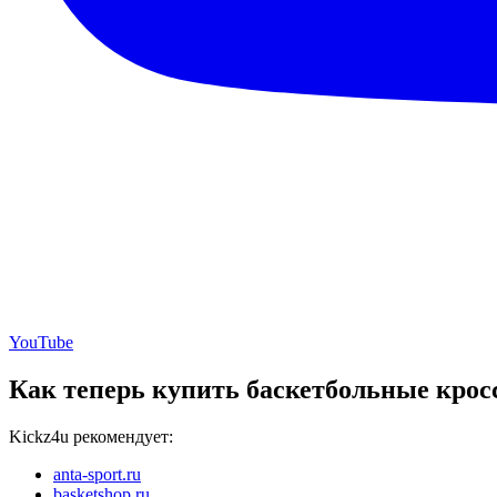
YouTube
Как теперь купить баскетбольные крос
Kickz4u рекомендует:
anta-sport.ru
basketshop.ru