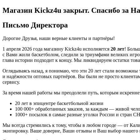
Магазин Kickz4u закрыт.
Спасибо за На
Письмо Директора
Дорогие Друзья, наши верные клиенты и партнёры!
1 апреля 2026 года
магазину Kickz4u исполняется
20 лет
! Боль
с Вами жили баскетболом, следили за триумфами великих игроко
глава истории подходит к концу. Мы ликвидируем остатки това
Оглядываясь назад, я понимаю, что эти 20 лет стали возможны
и надёжности оптовых партнёров. Вы были не просто клиента
сервису.
За время нашей работы мы преодолели путь, которым искренне
20
лет в эпицентре баскетбольной жизни
100 000+
обработанных заказов, за каждым — живой чело
1000+
посылок в самые разные уголки России и стран С
Мы всегда стремились к тому, чтобы в любом городе — от Ка
экипировку. Ваше доверие, Ваши отзывы и Ваш выбор нашего м