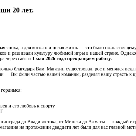
ши 20 лет.
шая эпоха, а для кого-то и целая жизнь — это было по-настояще
в и развивали культуру любимой игры в нашей стране. Однако се
ра через сайт и
1 мая 2026 года прекращаем работу
.
 только благодаря Вам. Магазин существовал, рос и менялся ис
ми — Вы были частью нашей команды, разделяя нашу страсть к 
 гордимся:
век и его любовь к спорту
НГ
лининграда до Владивостока, от Минска до Алматы — каждый иг
агазина на протяжении двадцати лет были для нас главной мот