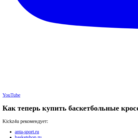
YouTube
Как теперь купить баскетбольные крос
Kickz4u рекомендует:
anta-sport.ru
basketshop.ru