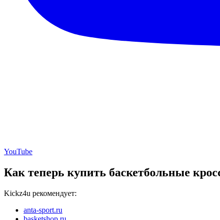
YouTube
Как теперь купить баскетбольные крос
Kickz4u рекомендует:
anta-sport.ru
basketshop.ru