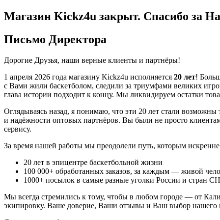
Магазин Kickz4u закрыт.
Спасибо за На
Письмо Директора
Дорогие Друзья, наши верные клиенты и партнёры!
1 апреля 2026 года
магазину Kickz4u исполняется
20 лет
! Боль
с Вами жили баскетболом, следили за триумфами великих игроко
глава истории подходит к концу. Мы ликвидируем остатки това
Оглядываясь назад, я понимаю, что эти 20 лет стали возможны
и надёжности оптовых партнёров. Вы были не просто клиента
сервису.
За время нашей работы мы преодолели путь, которым искренне
20
лет в эпицентре баскетбольной жизни
100 000+
обработанных заказов, за каждым — живой чело
1000+
посылок в самые разные уголки России и стран С
Мы всегда стремились к тому, чтобы в любом городе — от Ка
экипировку. Ваше доверие, Ваши отзывы и Ваш выбор нашего м