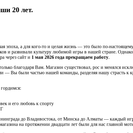
ши 20 лет.
шая эпоха, а для кого-то и целая жизнь — это было по-настояще
в и развивали культуру любимой игры в нашей стране. Однако се
ра через сайт и
1 мая 2026 года прекращаем работу
.
 только благодаря Вам. Магазин существовал, рос и менялся ис
ми — Вы были частью нашей команды, разделяя нашу страсть к 
 гордимся:
век и его любовь к спорту
НГ
лининграда до Владивостока, от Минска до Алматы — каждый иг
агазина на протяжении двадцати лет были для нас главной мот