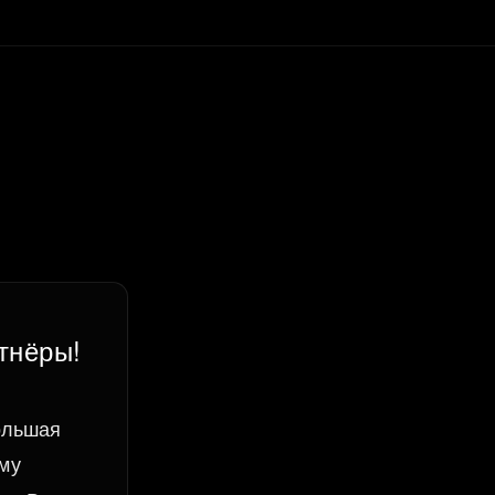
тнёры!
ольшая
ему