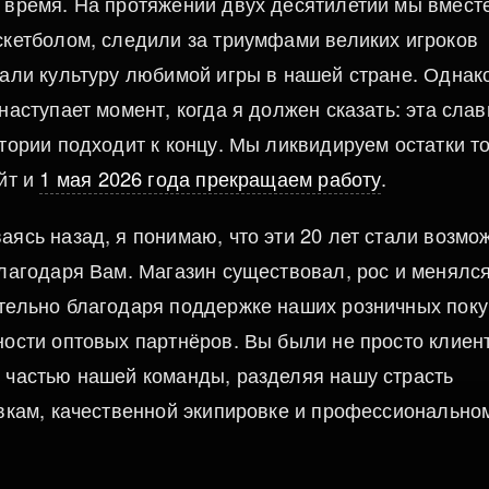
 время. На протяжении двух десятилетий мы вмест
скетболом, следили за триумфами великих игроков
вали культуру любимой игры в нашей стране. Однак
наступает момент, когда я должен сказать: эта сла
тории подходит к концу. Мы ликвидируем остатки т
йт и
1 мая 2026 года прекращаем работу
.
ясь назад, я понимаю, что эти 20 лет стали возмо
благодаря Вам. Магазин существовал, рос и менялс
тельно благодаря поддержке наших розничных пок
ности оптовых партнёров. Вы были не просто клие
 частью нашей команды, разделяя нашу страсть
овкам, качественной экипировке и профессионально