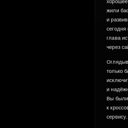
хорошее
жили ба
и разви
сегодня 
глава ис
через са
Оглядыва
только 
исключи
и надёж
Вы были
к кросс
сервису.