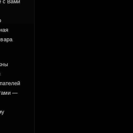
е с Вами
о
вная
овара
жны
я
упателей
нтами —
му