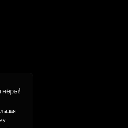
тнёры!
ольшая
ему