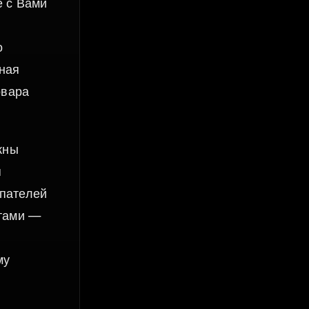
е с Вами
о
вная
овара
жны
я
упателей
нтами —
му