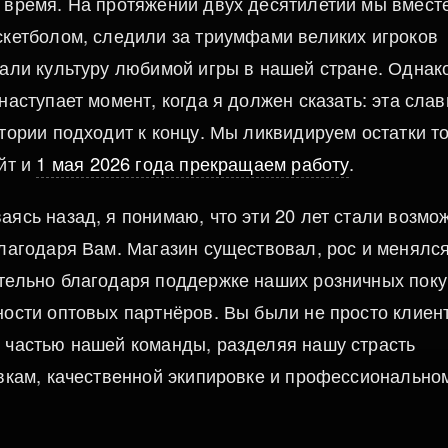
 время. На протяжении двух десятилетий мы вмест
скетболом, следили за триумфами великих игроков
вали культуру любимой игры в нашей стране. Однак
наступает момент, когда я должен сказать: эта сла
тории подходит к концу. Мы ликвидируем остатки т
йт и
1 мая 2026 года прекращаем работу
.
ясь назад, я понимаю, что эти 20 лет стали возмо
благодаря Вам. Магазин существовал, рос и менялс
тельно благодаря поддержке наших розничных пок
ности оптовых партнёров. Вы были не просто клие
 частью нашей команды, разделяя нашу страсть
овкам, качественной экипировке и профессионально