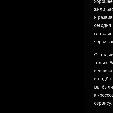
хорошее
жили ба
и разви
сегодня 
глава ис
через са
Оглядыва
только 
исключи
и надёж
Вы были
к кросс
сервису.